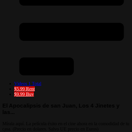
Videos
1 Total
$5.99
Rent
$9.99
Buy
El Apocalipsis de san Juan, Los 4 Jinetes y
las...
Mírala aquí. La película éxito en el cine ahora en la comodidad de tu
casa. (Precio en dolares. Salvo UE precio en Euros)