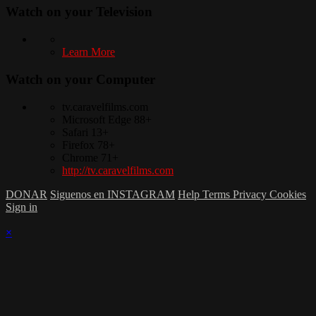
Watch on your
Television
Learn More
Watch on your
Computer
tv.caravelfilms.com
Microsoft Edge 88+
Safari 13+
Firefox 78+
Chrome 71+
http://tv.caravelfilms.com
DONAR
Siguenos en INSTAGRAM
Help
Terms
Privacy
Cookies
Sign in
×