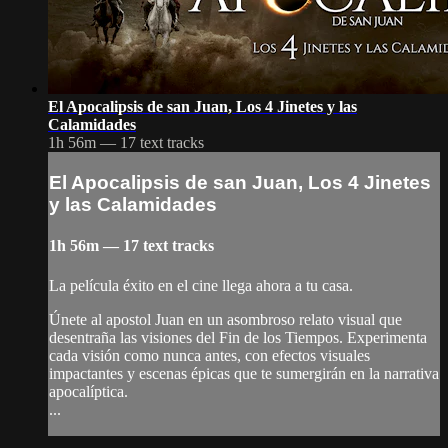
El Apocalipsis de san Juan, Los 4 Jinetes y las
Calamidades
1h 56m — 17 text tracks
El Apocalipsis de san Juan, Los 4 Jinetes
y las Calamidades
1h 56m — 17 text tracks
La película éxito en el cine llega ahora a tu casa.
Únete al apostol Juan en un asombroso relato visual que
desentraña las visiones del Fin de los Tiempos. Experimenta
cada visión como nunca antes, con efectos visuales
impactantes y escenas épicas que te sumergirán en la narrativa
apocalíptica.
...